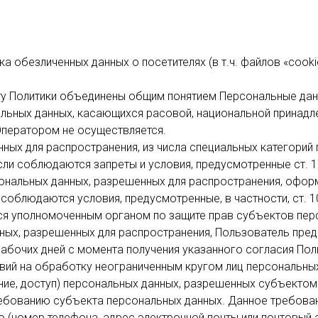
ка обезличенных данных о посетителях (в т.ч. файлов «cook
ту Политики объединены общим понятием Персональные дан
альных данных, касающихся расовой, национальной принадле
Оператором не осуществляется.
ых для распространения, из числа специальных категорий п
сли соблюдаются запреты и условия, предусмотренные ст. 1
ональных данных, разрешенных для распространения, оформ
соблюдаются условия, предусмотренные, в частности, ст. 
ся уполномоченным органом по защите прав субъектов пер
нных, разрешенных для распространения, Пользователь пре
х рабочих дней с момента получения указанного согласия П
овий на обработку неограниченным кругом лиц персональны
ение, доступ) персональных данных, разрешенных субъектом
ебованию субъекта персональных данных. Данное требован
ю (номер телефона, адрес электронной почты или почтовый 