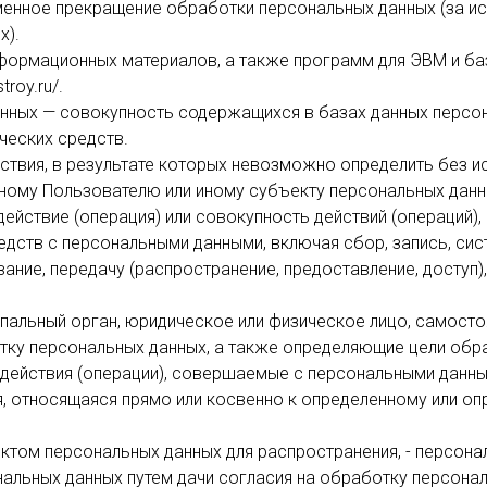
менное прекращение обработки персональных данных (за и
х).
информационных материалов, а также программ для ЭВМ и ба
roy.ru/.
анных — совокупность содержащихся в базах данных персо
ческих средств.
йствия, в результате которых невозможно определить без 
ному Пользователю или иному субъекту персональных данн
действие (операция) или совокупность действий (операций
едств с персональными данными, включая сбор, запись, сис
вание, передачу (распространение, предоставление, доступ)
ипальный орган, юридическое или физическое лицо, самосто
тку персональных данных, а также определяющие цели обр
 действия (операции), совершаемые с персональными данны
, относящаяся прямо или косвенно к определенному или о
ктом персональных данных для распространения, - персона
нальных данных путем дачи согласия на обработку персона